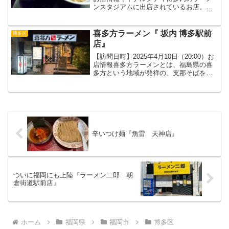
ンスタジアムに出店されているお店。
『らーめん二男坊』によるつけ麺専門店
です。二男坊のつけ麺を食べた感想豚骨
つけ麺がありましたが、これは二男坊福
喜多方ラーメン『 坂内 博多駅前
博多区
岡空港店でも食...
店』
【訪問日時】2025年4月10日（20:00）お
店情報喜多方ラーメンとは、福島県の喜
多方という地域が発祥の、支那そばをル
ーツに独自の進化を遂げた醤油ベースの
ラーメンです。その中でも代表格の『坂
内』。全国各地に店舗展開しているのは
知っていまし...
辛いつけ麺『魚雷 天神店』
ついに福岡にも上陸『ラーメン二郎 朝
倉街道駅前店』
ホーム
福岡県
福岡市
博多区