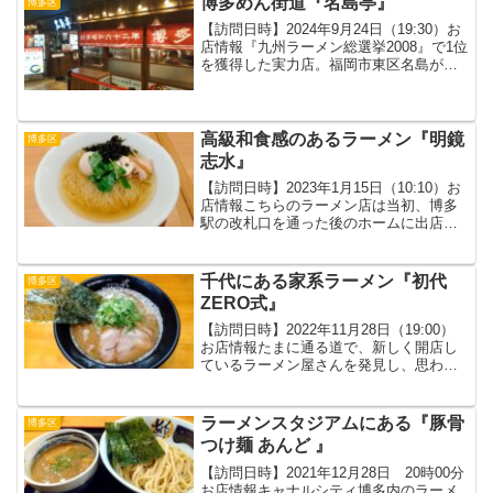
博多めん街道『名島亭』
博多区
進出していた...
【訪問日時】2024年9月24日（19:30）お
店情報『九州ラーメン総選挙2008』で1位
を獲得した実力店。福岡市東区名島が本
店（建物の老朽化で現在は閉店）だった
時代に、そこで食べたことがあり、大変
美味しかった記憶でしたので、今回は博
多駅に...
高級和食感のあるラーメン『明鏡
博多区
志水』
【訪問日時】2023年1月15日（10:10）お
店情報こちらのラーメン店は当初、博多
駅の改札口を通った後のホームに出店さ
れていたというお店です。そのラーメン
を食べに行くには、まず切符を買わなけ
ればならないのかなと疑問に思ったまま
千代にある家系ラーメン『初代
博多区
調べずにいた...
ZERO式』
【訪問日時】2022年11月28日（19:00）
お店情報たまに通る道で、新しく開店し
ているラーメン屋さんを発見し、思わず
入ってしましました。店内メニュー基本
の『白豚骨醤油ラーメン』は、最後に背
脂を加えて仕上げる醤油豚骨ラーメン。
ラーメンスタジアムにある『豚骨
博多区
『黒豚骨醤油...
つけ麺 あんど 』
【訪問日時】2021年12月28日 20時00分
お店情報キャナルシティ博多内のラーメ