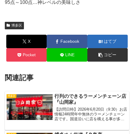
95点～100点…神レベルの美味しさ
博多区
X
Facebook
はてブ
Pocket
LINE
コピー
関連記事
行列のできるラーメンチェーン店
博多区
『山岡家』
【訪問日時】2026年6月20日（9:30）お店
情報24時間年中無休のラーメンチェーン
店です。国道沿いに店を構える事が多
く、夜中も働く長距離トラックドライバ
ーさん達に重宝されていると聞いたこと
があります。近年、ようやく福岡県にも