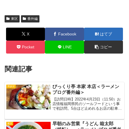
東区
番外編
X
Facebook
はてブ
Pocket
LINE
コピー
関連記事
びっくり亭 本家 本店＜ラーメン
博多区
ブログ番外編＞
【訪問日時】2022年4月23日（11:50）お
店情報福岡県民のソールフードという事
で初訪問。5台ほど止めれるお店の駐車場
が近隣にありますが、この日の11時30分
時点満車。食べ終わったお客さんがいつ
出てくるか分からないので、仕方なく南
早朝のみ営業『うどん 箱太郎
東区
福岡駅...