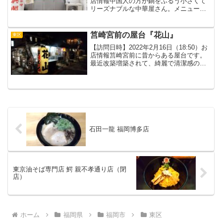
店情報中国人の方が鍋をふるう小さくて
リーズナブルな中華屋さん。メニューが
豪富です。メニュー中国人が腕を振るう
町中華を食べた感想パートナーと２人で
注文。『五目そば』『担々麺』『五目炒
筥崎宮前の屋台『花山』
東区
飯』『餃子』...
【訪問日時】2022年2月16日（18:50）お
店情報筥崎宮前に昔からある屋台です。
最近改築増築されて、綺麗で清潔感のあ
る屋台に変わりました。箱崎の屋台で焼
き鳥とラーメンを食べた感想＜焼き鳥＞
皮、もも、つくね、豚バラを２本ずつ注
文。焼き鳥は...
石田一龍 福岡博多店
東京油そば専門店 鰐 親不孝通り店（閉
店）
ホーム
福岡県
福岡市
東区