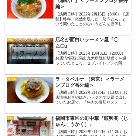
（移転）』＜ラーメンブログ番外
編＞
【訪問日時】2022年2月16日（8:00）【店
舗】昨年、突然出現した「脂うどん」と
いう聞いたことのないうどんを提供して
いるというお店。気になって、以前平日
の午前11時頃に食べに行ったところ、既
に閉店しており、営業時間も書いていな
店名が面白いラーメン屋『〇
東区
かったので...
△▢』
【訪問日時】2023年10月31日（20:00）
お店情報夜に馬出九大病院前駅近くを通
っていたところ、セブンイレブンの隣に
新しいラーメン店がオープンしているの
を発見。外観からは何系のラーメン屋さ
んが全く分かりませんでしたが、思わず
ラ・タベルナ （東京）＜ラーメ
東京都
入ってしまい...
ンブログ番外編＞
【訪問日時】2022年2月26日（13:00）お
店情報おぎやはぎがラジオで話題に出し
ていたお店で、『牛肉の薄切りステー
キ』というこちらの店の名物メニュー
が、気づけばまた食べたくなる味という
ことだったので気になってました。お店
福岡市東区の町中華『順興閣（じ
東区
自体は庶民的なイ...
ゅんこうかく）』
【訪問日時】2022年2月22日（11:30）お