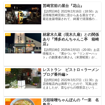
筥崎宮前の屋台『花山』
東区
【訪問日時】2022年2月16日（18:50）お
店情報筥崎宮前に昔からある屋台です。
最近改築増築されて、綺麗で清潔感のあ
る屋台に変わりました。箱崎の屋台で焼
き鳥とラーメンを食べた感想＜焼き鳥＞
皮、もも、つくね、豚バラを２本ずつ注
文。焼き鳥は...
林家木久蔵（現木久扇）との関係
東区
あり『博多めんちゃんこ亭 箱崎
店』
【訪問日時】2025年2月5日（20:00）お店
情報元々、『濱かつ』や『リンガーハッ
ト』の創業者の弟さん（米濱昭英）が、
その経営から独立して立ち上げたのが
『めんちゃんこ亭』。その歴史は今から
四十年以上前、同郷の五十三代横綱「琴
レストラン ビストロ＜ラーメン
東区
桜」と親交の深...
ブログ番外編＞
【訪問日時】2022年3月27日（11:30）お
店情報店内は満席でしたので、写真は控
えましたが、昔ながらの喫茶店という感
じのレストラン。心地の良い音楽も流れ
てて、エレガントで優雅な空間がそこに
あります。料理私はハンバーグとエビフ
元祖味噌ちゃんぽんの『一楽 名
東区
ライのスペシ...
島店』