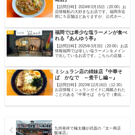
【訪問日時】2024年3月15日（20:00）お
店情報私の大好きなお店です。福岡市近
郊に５店舗ほどありますが、公式ホーム
ページは無く、チェーン店なのか暖簾分
け的な店舗展開なのかは不明です。メニ
ュー元祖みそチャンポンを食べた感想メ
福岡では希少な塩ラーメンが食べ
東区
ニューは豚骨...
れる『あんゆう亭』
【訪問日時】2025年3月3日（20:00）お店
情報福岡では珍しい塩ラーメンをメイン
で出しているお店です。こちらの店舗で
すが、ここ10年でも５回ほどお店が変わ
っている（全てラーメン店）場所です。
という事は、立地はそこまで良くないと
ミシュラン店の姉妹店『中華そ
東区
考えられま...
ば かなで ～煮干し編～』
【訪問日時】2023年12月16日（12:30）
お店情報ミシュランガイドに掲載された
ことのある『中華そば かなで（東比恵
店）』の姉妹店で最近オープンしたよう
です。立地は東区多の津という事で、街
中ではなく倉庫街のようなエリアでの営
業。どちらか...
九州発祥で極太麺が武器の『太一商店
飯塚店』