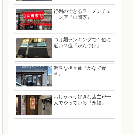
行列のできるラーメンチェ
ーン店『山岡家』
つけ麺ランキングで１位に
近い２位『がんつけ』
濃厚な担々麺『かなで食
堂』
おしゃべり好きな店主が一
人でやっている『永福』