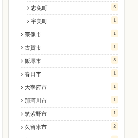
5
志免町
1
宇美町
1
宗像市
1
古賀市
3
飯塚市
1
春日市
1
大宰府市
1
那珂川市
1
筑紫野市
2
久留米市