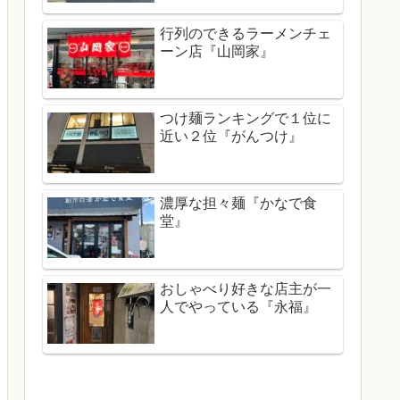
行列のできるラーメンチェ
ーン店『山岡家』
つけ麺ランキングで１位に
近い２位『がんつけ』
濃厚な担々麺『かなで食
堂』
おしゃべり好きな店主が一
人でやっている『永福』