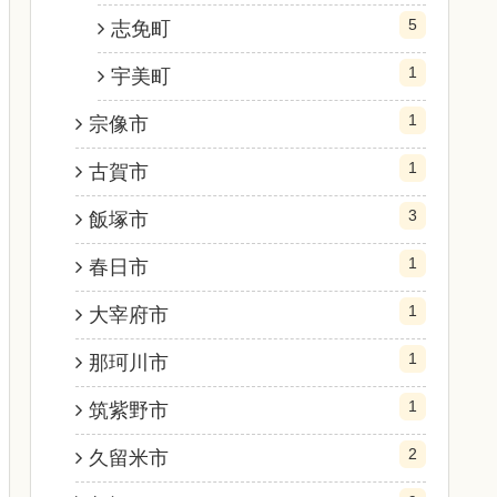
5
志免町
1
宇美町
1
宗像市
1
古賀市
3
飯塚市
1
春日市
1
大宰府市
1
那珂川市
1
筑紫野市
2
久留米市