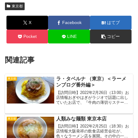
東京都
X
Facebook
はてブ
Pocket
LINE
コピー
関連記事
ラ・タベルナ （東京）＜ラーメ
東京都
ンブログ番外編＞
【訪問日時】2022年2月26日（13:00）お
店情報おぎやはぎがラジオで話題に出し
ていたお店で、『牛肉の薄切りステー
キ』というこちらの店の名物メニュー
が、気づけばまた食べたくなる味という
ことだったので気になってました。お店
人類みな麺類 東京本店
東京都
自体は庶民的なイ...
【訪問日時】2022年2月25日（18:30）お
店情報大阪発祥の飲食店経営会社が、
色々なラーメン店を展開。その中の一つ