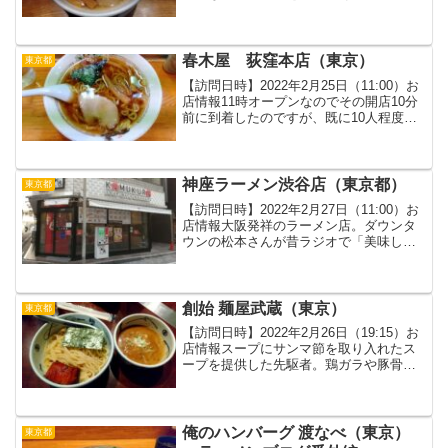
のラーメン店です。ラーメンメニューは
『らーめん原点（醤油ラーメンでこちら
のお店の原点）』『らーめんmicro（しっ
かり味の...
春木屋 荻窪本店（東京）
東京都
【訪問日時】2022年2月25日（11:00）お
店情報11時オープンなのでその開店10分
前に到着したのですが、既に10人程度並
んでました。さすが名店ですね。小さな
食券機が外に置いてあり、先に食券を購
入してから並ぶという段取りでした。荻
窪名店...
神座ラーメン渋谷店（東京都）
東京都
【訪問日時】2022年2月27日（11:00）お
店情報大阪発祥のラーメン店。ダウンタ
ウンの松本さんが昔ラジオで「美味し
い、美味しい」と仰られてたので、気に
なっていて数年前に恵比寿店で初めて食
べました。その時に確かに美味しいと思
ったのですが、...
創始 麺屋武蔵（東京）
東京都
【訪問日時】2022年2月26日（19:15）お
店情報スープにサンマ節を取り入れたス
ープを提供した先駆者。鶏ガラや豚骨の
動物系に、煮干しや鰹節の魚介系を合わ
せた“二刀流スープ”が絶品の名店です。絶
品のつけ麺私は東京出張のたびに、必ず1
食はこ...
俺のハンバーグ 渡なべ（東京）
東京都