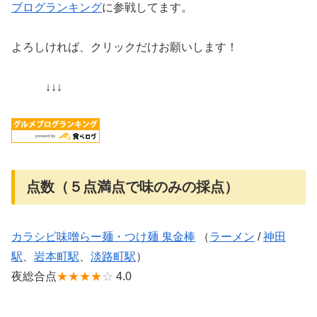
ブログランキング
に参戦してます。
よろしければ、クリックだけお願いします！
↓↓↓
点数（５点満点で味のみの採点）
カラシビ味噌らー麺・つけ麺 鬼金棒
（
ラーメン
/
神田
駅
、
岩本町駅
、
淡路町駅
）
夜総合点
★★★★
☆
4.0