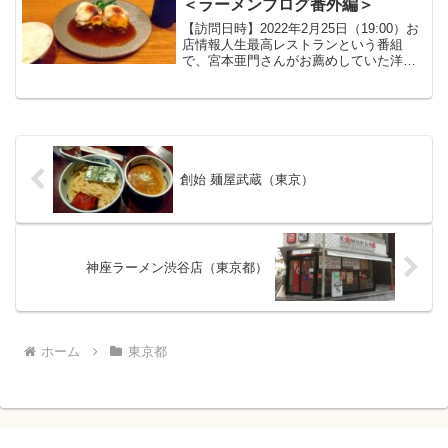
＜ラーメンブログ番外編＞
【訪問日時】2022年2月25日（19:00）お
店情報人生最高レストランという番組
で、宮本亜門さんがお薦めしていた洋食
レストランです。ハンバーグ宮本亜門さ
んがお薦めしていたメニューが、ハンバ
ーグの中にフォアグラが入っているとい
うもの。しかし...
創始 麺屋武蔵（東京）
神座ラーメン渋谷店（東京都）
ホーム
東京都