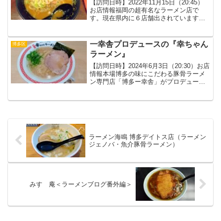
【訪問日時】2022年11月15日（20:45）
お店情報福岡の超有名なラーメン店で
す。現在県内に６店舗出されています。
ちなみに、Shin-Shinの社長さんと博多華
丸大吉の華丸さんとはかなり仲が良いそ
うですね。有名店で美味しいので、何度
一幸舎プロデュースの『幸ちゃん
博多区
もこ...
ラーメン』
【訪問日時】2024年6月3日（20:30）お店
情報本場博多の味にこだわる豚骨ラーメ
ン専門店「博多ー幸舎」がプロデュース
する、お手頃で、シンプルで、毎日食べ
ても飽きのこないラーメン。スープは旨
みのインパクトがありつつも重くはな
く、吉村幸助が...
ラーメン海鳴 博多デイトス店（ラーメン
ジェノバ・魚介豚骨ラーメン）
みすゞ庵＜ラーメンブログ番外編＞