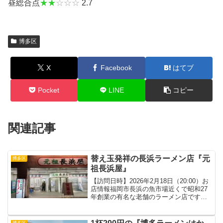
昼総合点
★★
☆☆☆
2.7
博多区
X
Facebook
はてブ
Pocket
LINE
コピー
関連記事
替え玉発祥の長浜ラーメン店『元
博多区
祖長浜屋』
【訪問日時】2026年2月18日（20:00）お
店情報福岡市長浜の魚市場近くで昭和27
年創業の有名な老舗のラーメン店です。
麺だけお替わりする「替玉」発祥の店と
しても知られています。歴史が長いとい
うだけでなく、様々な福岡のラーメンラ
博多区