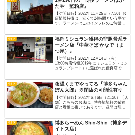
1杯290円の『博多ラーメンはか
ンキングで...
たや 堅粕店』
【訪問日時】2022年11月25日（7:30）お
店情報特徴は、安くて24時間という事で
す。ラーメンはこのインフレのご時世の
中でも1杯290円。24時間営業という事
で、早朝から次々にお客さんが入ってき
ていました。メニュー激安とんこつラー
福岡ミシュラン獲得の非豚骨系ラ
博多区
メンを...
ーメン店『中華そば かなで（ま
つ尾）』
【訪問日時】2021年12月14日（火）
13:00お店情報2019年にミシュラン（ミシ
ュランプレート）に選ばれた優良店で
す。13時にランチで伺ったが、並ぶまで
は無いまでも、頻繁にお客さんが入って
きて、常に9割方席が埋まっているという
夜遅くまでやってる『博多ちゃん
博多区
ような...
ぽん太郎』※閉店の可能性有り
【訪問日時】2022年6月6日（21:30）【店
舗】こちらのお店は、博多龍龍軒の姉妹
店と看板に書いてあります。昼間は龍龍
軒が営業しており、17時以降は同じ建物
の2階にある博多ちゃんぽん太郎が営業し
ています。何度も行ったことがある好き
博多らーめん Shin-Shin（博多デ
博多区
なお店で...
イトス店）